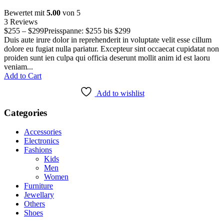
Bewertet mit
5.00
von 5
3 Reviews
$
255
–
$
299
Preisspanne: $255 bis $299
Duis aute irure dolor in reprehenderit in voluptate velit esse cillum
dolore eu fugiat nulla pariatur. Excepteur sint occaecat cupidatat non
proiden sunt ien culpa qui officia deserunt mollit anim id est laoru
veniam...
Add to Cart
Add to wishlist
Categories
Accessories
Electronics
Fashions
Kids
Men
Women
Furniture
Jewellary
Others
Shoes