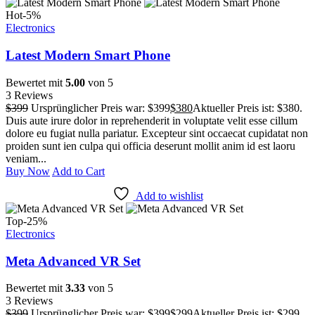
Hot
-5%
Electronics
Latest Modern Smart Phone
Bewertet mit
5.00
von 5
3 Reviews
$
399
Ursprünglicher Preis war: $399
$
380
Aktueller Preis ist: $380.
Duis aute irure dolor in reprehenderit in voluptate velit esse cillum
dolore eu fugiat nulla pariatur. Excepteur sint occaecat cupidatat non
proiden sunt ien culpa qui officia deserunt mollit anim id est laoru
veniam...
Buy Now
Add to Cart
Add to wishlist
Top
-25%
Electronics
Meta Advanced VR Set
Bewertet mit
3.33
von 5
3 Reviews
$
399
Ursprünglicher Preis war: $399
$
299
Aktueller Preis ist: $299.