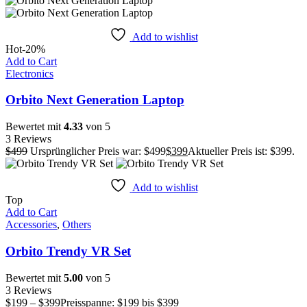
Add to wishlist
Hot
-20%
Add to Cart
Electronics
Orbito Next Generation Laptop
Bewertet mit
4.33
von 5
3 Reviews
$
499
Ursprünglicher Preis war: $499
$
399
Aktueller Preis ist: $399.
Add to wishlist
Top
Add to Cart
Accessories
,
Others
Orbito Trendy VR Set
Bewertet mit
5.00
von 5
3 Reviews
$
199
–
$
399
Preisspanne: $199 bis $399