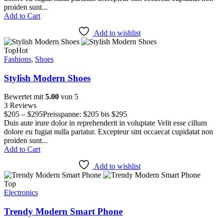
proiden sunt...
Add to Cart
Add to wishlist
Top
Hot
Fashions
,
Shoes
Stylish Modern Shoes
Bewertet mit
5.00
von 5
3 Reviews
$
205
–
$
295
Preisspanne: $205 bis $295
Duis aute irure dolor in reprehenderit in voluptate Velit esse cillum
dolore eu fugiat nulla pariatur. Excepteur sint occaecat cupidatat non
proiden sunt...
Add to Cart
Add to wishlist
Top
Electronics
Trendy Modern Smart Phone