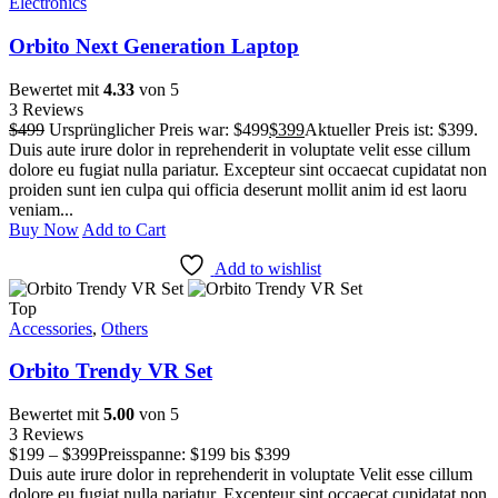
Electronics
Orbito Next Generation Laptop
Bewertet mit
4.33
von 5
3 Reviews
$
499
Ursprünglicher Preis war: $499
$
399
Aktueller Preis ist: $399.
Duis aute irure dolor in reprehenderit in voluptate velit esse cillum
dolore eu fugiat nulla pariatur. Excepteur sint occaecat cupidatat non
proiden sunt ien culpa qui officia deserunt mollit anim id est laoru
veniam...
Buy Now
Add to Cart
Add to wishlist
Top
Accessories
,
Others
Orbito Trendy VR Set
Bewertet mit
5.00
von 5
3 Reviews
$
199
–
$
399
Preisspanne: $199 bis $399
Duis aute irure dolor in reprehenderit in voluptate Velit esse cillum
dolore eu fugiat nulla pariatur. Excepteur sint occaecat cupidatat non