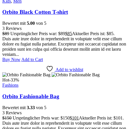
Kids
,
Men
Orbito Black Cotton T-shirt
Bewertet mit
5.00
von 5
3 Reviews
$
89
Ursprünglicher Preis war: $89
$
85
Aktueller Preis ist: $85.
Duis aute irure dolor in reprehenderit in voluptate velit esse cillum
dolore eu fugiat nulla pariatur. Excepteur sint occaecat cupidatat non
proiden sunt ien culpa qui officia deserunt mollit anim id est laoru
veniam...
Buy Now
Add to Cart
Add to wishlist
Hot
-33%
Fashions
Orbito Fashionable Bag
Bewertet mit
3.33
von 5
3 Reviews
$
150
Ursprünglicher Preis war: $150
$
101
Aktueller Preis ist: $101.
Duis aute irure dolor in reprehenderit in voluptate velit esse cillum
dolore eu fugiat nulla pariatur. Excepteur sint occaecat cupidatat non