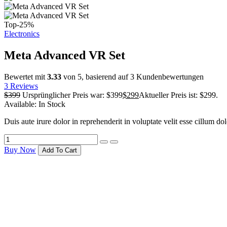
Top
-25%
Electronics
Meta Advanced VR Set
Bewertet mit
3.33
von 5, basierend auf
3
Kundenbewertungen
3
Reviews
$
399
Ursprünglicher Preis war: $399
$
299
Aktueller Preis ist: $299.
Available:
In Stock
Duis aute irure dolor in reprehenderit in voluptate velit esse cillum do
Buy Now
Add To Cart