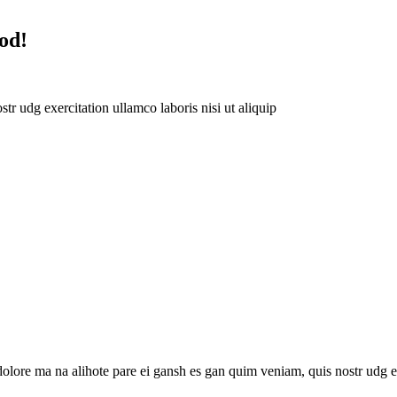
od!
r udg exercitation ullamco laboris nisi ut aliquip
dolore ma na alihote pare ei gansh es gan quim veniam, quis nostr udg e