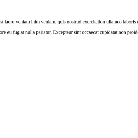
 est laoru veniam inim veniam, quis nostrud exercitation ullamco labori
lore eu fugiat nulla pariatur. Excepteur sint occaecat cupidatat non proid