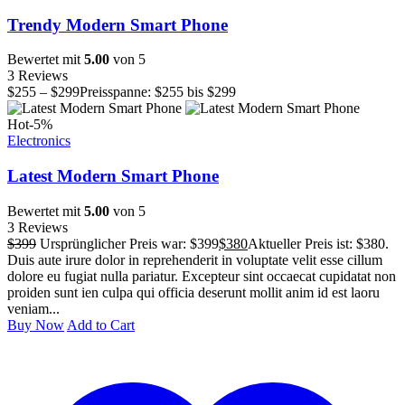
Trendy Modern Smart Phone
Bewertet mit
5.00
von 5
3 Reviews
$
255
–
$
299
Preisspanne: $255 bis $299
Hot
-5%
Electronics
Latest Modern Smart Phone
Bewertet mit
5.00
von 5
3 Reviews
$
399
Ursprünglicher Preis war: $399
$
380
Aktueller Preis ist: $380.
Duis aute irure dolor in reprehenderit in voluptate velit esse cillum
dolore eu fugiat nulla pariatur. Excepteur sint occaecat cupidatat non
proiden sunt ien culpa qui officia deserunt mollit anim id est laoru
veniam...
Buy Now
Add to Cart