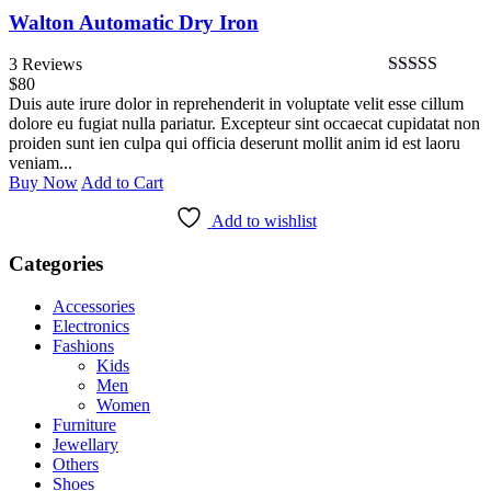
Walton Automatic Dry Iron
3 Reviews
$
80
Bewertet
Duis aute irure dolor in reprehenderit in voluptate velit esse cillum
mit
4.33
dolore eu fugiat nulla pariatur. Excepteur sint occaecat cupidatat non
von 5
proiden sunt ien culpa qui officia deserunt mollit anim id est laoru
veniam...
Buy Now
Add to Cart
Add to wishlist
Categories
Accessories
Electronics
Fashions
Kids
Men
Women
Furniture
Jewellary
Others
Shoes