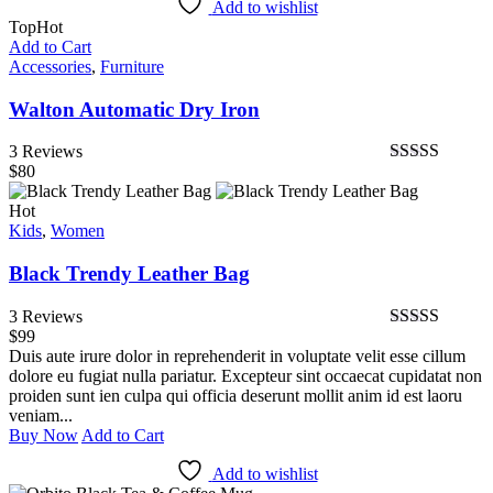
Add to wishlist
von 5
$199
$155.
Top
Hot
Add to Cart
Accessories
,
Furniture
Walton Automatic Dry Iron
3 Reviews
$
80
Bewertet
mit
4.33
Hot
von 5
Kids
,
Women
Black Trendy Leather Bag
3 Reviews
$
99
Bewertet
Duis aute irure dolor in reprehenderit in voluptate velit esse cillum
mit
4.67
von
dolore eu fugiat nulla pariatur. Excepteur sint occaecat cupidatat non
5
proiden sunt ien culpa qui officia deserunt mollit anim id est laoru
veniam...
Buy Now
Add to Cart
Add to wishlist