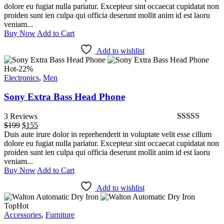
dolore eu fugiat nulla pariatur. Excepteur sint occaecat cupidatat non
3.00
von 5
proiden sunt ien culpa qui officia deserunt mollit anim id est laoru
veniam...
Buy Now
Add to Cart
Add to wishlist
Hot
-22%
Electronics
,
Men
Sony Extra Bass Head Phone
3 Reviews
$
199
Ursprünglicher
$
155
Aktueller
Bewertet
Duis aute irure dolor in reprehenderit in voluptate velit esse cillum
Preis
Preis
mit
dolore eu fugiat nulla pariatur. Excepteur sint occaecat cupidatat non
war:
ist:
3.00
von 5
proiden sunt ien culpa qui officia deserunt mollit anim id est laoru
$199
$155.
veniam...
Buy Now
Add to Cart
Add to wishlist
Top
Hot
Accessories
,
Furniture