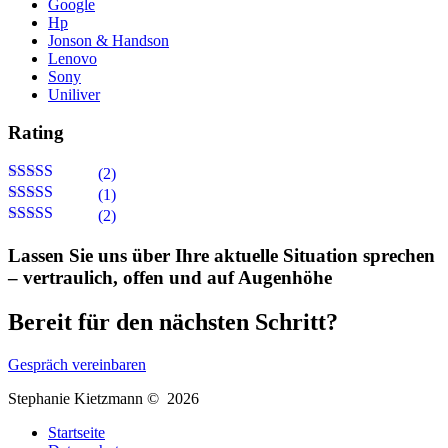
Google
Hp
Jonson & Handson
Lenovo
Sony
Uniliver
Rating
(2)
Bewertet mit
(1)
5
von 5
Bewertet
(2)
mit
4
von
Bewertet
5
mit
3
Lassen Sie uns über Ihre aktuelle Situation sprechen
von 5
– vertraulich, offen und auf Augenhöhe
Bereit für den nächsten Schritt?
Gespräch vereinbaren
Stephanie Kietzmann © 2026
Startseite