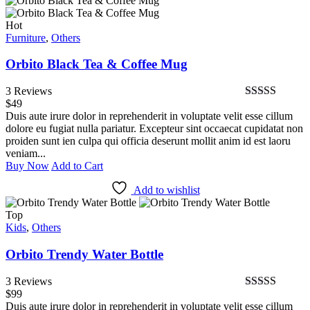
Hot
Furniture
,
Others
Orbito Black Tea & Coffee Mug
3 Reviews
$
49
Bewertet
Duis aute irure dolor in reprehenderit in voluptate velit esse cillum
mit
4.67
von
dolore eu fugiat nulla pariatur. Excepteur sint occaecat cupidatat non
5
proiden sunt ien culpa qui officia deserunt mollit anim id est laoru
veniam...
Buy Now
Add to Cart
Add to wishlist
Top
Kids
,
Others
Orbito Trendy Water Bottle
3 Reviews
$
99
Bewertet
Duis aute irure dolor in reprehenderit in voluptate velit esse cillum
mit