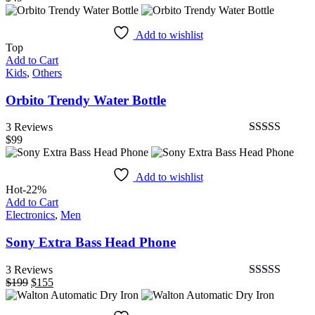
Bewertet
mit
4.67
von
5
Add to wishlist
Top
Add to Cart
Kids
,
Others
Orbito Trendy Water Bottle
3 Reviews
$
99
Bewertet
mit
3.00
Add to wishlist
von 5
Hot
-22%
Add to Cart
Electronics
,
Men
Sony Extra Bass Head Phone
3 Reviews
$
199
Ursprünglicher
$
155
Aktueller
Bewertet
Preis
Preis
mit
war:
ist:
3.00